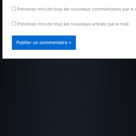
Prévenez-moi de tous les nouveaux commentaires par e-m
Prévenez-moi de tous les nouveaux articles par e-mail.